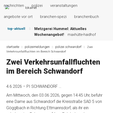
nachrichten
polizei
veranstaltungen
angebote vor ort
branchen-spezi
branchenbuch
top-aktuell
Metzgerei Hummel: Aktuelles
Wochenangebot!
maxhütte-haidhof
Mayerhof Schirndorf aktuell:
Grillspezialitäten u.v.m.!
kallmünz
startseite
polizeimeldungen
polizei schwandorf
Zwei
Verkehrsunfallfluchten im Bereich Schwandorf
Meindl Metzgerei: Wochen-Speisekarte
und mehr …
burglengenfeld
Zwei Verkehrsunfallfluchten
Der „deutsche Michel“ muss nun
im Bereich Schwandorf
zahlen!
kommentare & serien &
leserbriefe
Maxhütter Fischladen: Unser aktuelles
4.6.2026 – PI SCHWANDORF …
Angebot …
maxhütte-haidhof
Nutzen Sie aktuelle Angebote Ihrer
Am Mittwoch, den 03.06.2026, gegen 14:45 Uhr, befuhr
Region!
angebote vor ort | anzeige
eine Dame aus Schwandorf die Kreisstraße SAD 5 von
Gögglbach in Richtung Ettmannsdorf, als ihr ein