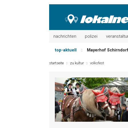
nachrichten
polizei
veranstalt
top-aktuell
Mayerhof Schirndorf a
Meindl Metzgerei: 
startseite
zu kultur
volksfest
Der „deutsche Mich
Maxhütter Fischlade
Nutzen Sie aktuelle
Metzgerei Hummel: 