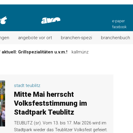
e-paper
facebook
instagram
ungen
angebote vor ort
branchen-spezi
branchenbuch
ktuell: Grillspezialitäten u.v.m.!
kallmünz
Wochen-Speisekarte und mehr …
burglengenfeld
el“ muss nun zahlen!
kommentare & serien & leserbriefe
n: Unser aktuelles Angebot …
maxhütte-haidhof
stadt teublitz
 Angebote Ihrer Region!
angebote vor ort | anzeige
Mitte Mai herrscht
Aktuelles Wochenangebot!
maxhütte-haidhof
Volksfeststimmung im
Stadtpark Teublitz
TEUBLITZ (sr). Vom 13. bis 17. Mai 2026 wird im
Stadtpark wieder das Teublitzer Volksfest gefeiert.