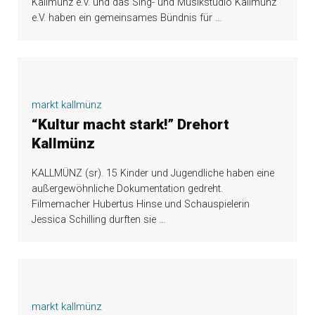
Kallmünz e.V. und das Sing- und Musikstudio Kallmünz
e.V. haben ein gemeinsames Bündnis für
…
markt kallmünz
“Kultur macht stark!” Drehort
Kallmünz
KALLMÜNZ (sr). 15 Kinder und Jugendliche haben eine
außergewöhnliche Dokumentation gedreht.
Filmemacher Hubertus Hinse und Schauspielerin
Jessica Schilling durften sie
…
markt kallmünz