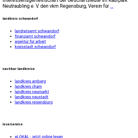
Interessensgemeinschaft der Geschäftsleute im Kaufpark
Neutraubling e. V. den vkm Regensburg, Verein für
…
landkreis schwandorf
landratsamt schwandorf
finanzamt schwandorf
agentur für arbeit
kreisstadt schwandorf
nachbar-landkreise
landkreis amberg
landkreis cham
landkreis neumarkt
landkreis neustadt
landkreis regensburg
leserservice
eLOKAL - jetzt online lesen