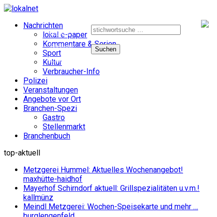
Suche
Nachrichten
nach:
e-paper
lokal e-paper
Kommentare & Serien
facebook
Sport
instagram
Kultur
Verbraucher-Info
Polizei
Veranstaltungen
Angebote vor Ort
Branchen-Spezi
Gastro
Stellenmarkt
Branchenbuch
top-aktuell
Metzgerei Hummel: Aktuelles Wochenangebot!
maxhütte-haidhof
Mayerhof Schirndorf aktuell: Grillspezialitäten u.v.m.!
kallmünz
Meindl Metzgerei: Wochen-Speisekarte und mehr …
burglengenfeld