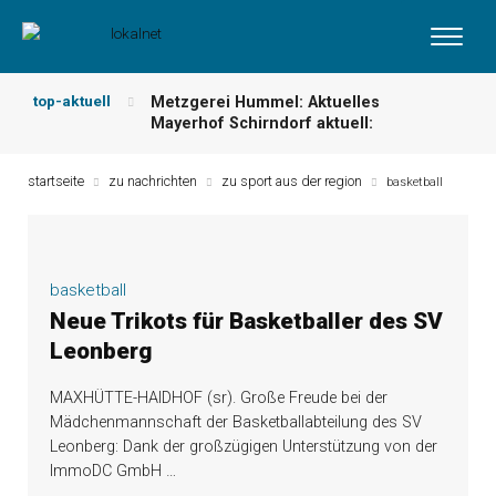
top-aktuell
Metzgerei Hummel: Aktuelles
Mayerhof Schirndorf aktuell:
Wochenangebot!
maxhütte-haidhof
Grillspezialitäten u.v.m.!
kallmünz
Meindl Metzgerei: Wochen-Speisekarte
startseite
zu nachrichten
zu sport aus der region
und mehr …
burglengenfeld
basketball
Der „deutsche Michel“ muss nun
zahlen!
kommentare & serien &
leserbriefe
Maxhütter Fischladen: Unser aktuelles
basketball
Angebot …
maxhütte-haidhof
Neue Trikots für Basketballer des SV
Nutzen Sie aktuelle Angebote Ihrer
Leonberg
Region!
angebote vor ort | anzeige
MAXHÜTTE-HAIDHOF (sr). Große Freude bei der
Mädchenmannschaft der Basketballabteilung des SV
Leonberg: Dank der großzügigen Unterstützung von der
ImmoDC GmbH
…