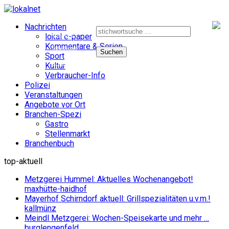
Suche
Nachrichten
nach:
e-paper
lokal e-paper
Kommentare & Serien
facebook
Sport
instagram
Kultur
Verbraucher-Info
Polizei
Veranstaltungen
Angebote vor Ort
Branchen-Spezi
Gastro
Stellenmarkt
Branchenbuch
top-aktuell
Metzgerei Hummel: Aktuelles Wochenangebot!
maxhütte-haidhof
Mayerhof Schirndorf aktuell: Grillspezialitäten u.v.m.!
kallmünz
Meindl Metzgerei: Wochen-Speisekarte und mehr …
burglengenfeld