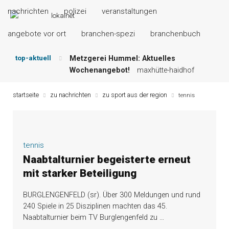
nachrichten
polizei
veranstaltungen
angebote vor ort
branchen-spezi
branchenbuch
top-aktuell
Metzgerei Hummel: Aktuelles
Wochenangebot!
maxhütte-haidhof
Mayerhof Schirndorf aktuell:
Grillspezialitäten u.v.m.!
kallmünz
startseite
zu nachrichten
zu sport aus der region
tennis
Meindl Metzgerei: Wochen-Speisekarte
und mehr …
burglengenfeld
Der „deutsche Michel“ muss nun
zahlen!
kommentare & serien &
tennis
leserbriefe
Naabtalturnier begeisterte erneut
Maxhütter Fischladen: Unser aktuelles
mit starker Beteiligung
Angebot …
maxhütte-haidhof
Nutzen Sie aktuelle Angebote Ihrer
BURGLENGENFELD (sr). Über 300 Meldungen und rund
Region!
angebote vor ort | anzeige
240 Spiele in 25 Disziplinen machten das 45.
Naabtalturnier beim TV Burglengenfeld zu
…