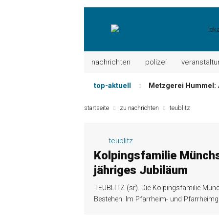
nachrichten
polizei
veranstalt
top-aktuell
Metzgerei Hummel: 
Mayerhof Schirndorf a
startseite
zu nachrichten
teublitz
Meindl Metzgerei: 
Der „deutsche Mich
teublitz
Maxhütter Fischlade
Kolpingsfamilie Münch
Nutzen Sie aktuelle
jähriges Jubiläum
TEUBLITZ (sr). Die Kolpingsfamilie Münc
Bestehen. Im Pfarrheim- und Pfarrheim