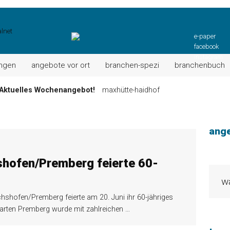
e-paper
facebook
instagram
ungen
angebote vor ort
branchen-spezi
branchenbuch
Aktuelles Wochenangebot!
maxhütte-haidhof
ktuell: Grillspezialitäten u.v.m.!
kallmünz
Wochen-Speisekarte und mehr …
burglengenfeld
ange
el“ muss nun zahlen!
kommentare & serien & leserbriefe
n: Unser aktuelles Angebot …
maxhütte-haidhof
shofen/Premberg feierte 60-
 Angebote Ihrer Region!
angebote vor ort | anzeige
hshofen/Premberg feierte am 20. Juni ihr 60-jähriges
garten Premberg wurde mit zahlreichen
…