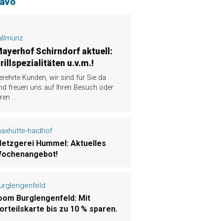
-avo
allmünz
ayerhof Schirndorf aktuell:
rillspezialitäten u.v.m.!
erehrte Kunden, wir sind für Sie da
nd freuen uns auf Ihren Besuch oder
hren
...
axhütte-haidhof
etzgerei Hummel: Aktuelles
ochenangebot!
urglengenfeld
oom Burglengenfeld: Mit
orteilskarte bis zu 10 % sparen.