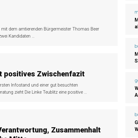
m
M
a
ch mit dem amtierenden Bürgermeister Thomas Beer
 zwei Kandidaten
…
b
M
S
t positives Zwischenfazit
g
ersten Infostand und einer gut besuchten
W
atung zieht Die Linke Teublitz eine positive
…
A
b
G
r Verantwortung, Zusammenhalt
W