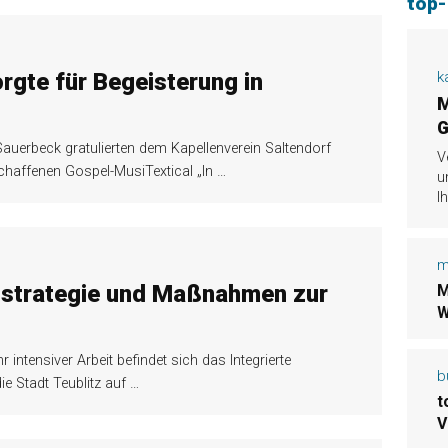
top
rgte für Begeisterung in
k
M
G
auerbeck gratulierten dem Kapellenverein Saltendorf
V
chaffenen Gospel-MusiTextical „In
…
u
I
m
tsstrategie und Maßnahmen zur
M
W
intensiver Arbeit befindet sich das Integrierte
b
ie Stadt Teublitz auf
…
t
V