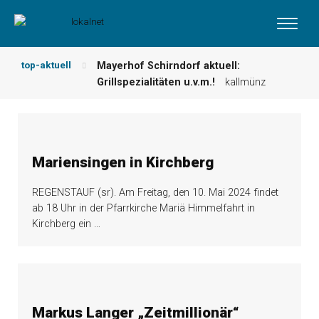
top-aktuell
Mayerhof Schirndorf aktuell:
Grillspezialitäten u.v.m.!
kallmünz
Meindl Metzgerei: Wochen-Speisekarte
und mehr …
burglengenfeld
Der „deutsche Michel“ muss nun
zahlen!
kommentare & serien &
Mariensingen in Kirchberg
leserbriefe
Maxhütter Fischladen: Unser aktuelles
REGENSTAUF (sr). Am Freitag, den 10. Mai 2024 findet
Angebot …
maxhütte-haidhof
ab 18 Uhr in der Pfarrkirche Mariä Himmelfahrt in
Nutzen Sie aktuelle Angebote Ihrer
Kirchberg ein
…
Region!
angebote vor ort | anzeige
Metzgerei Hummel: Aktuelles
Wochenangebot!
maxhütte-haidhof
Markus Langer „Zeitmillionär“