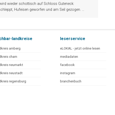
d wieder schottisch auf Schloss Guteneck:
chleppt, Hufeisen geworfen und am Seil gezogen.
…
chbar-landkreise
leserservice
dkreis amberg
eLOKAL - jetzt online lesen
dkreis cham
mediadaten
dkreis neumarkt
facebook
dkreis neustadt
instagram
dkreis regensburg
branchenbuch