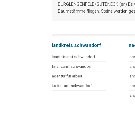
BURGLENGENFELD/GUTENECK (sr.) Es wir
Baumstämme fliegen, Steine werden ges
landkreis schwandorf
na
landratsamt schwandorf
lan
finanzamt schwandorf
lan
agentur für arbeit
lan
kreisstadt schwandorf
lan
lan