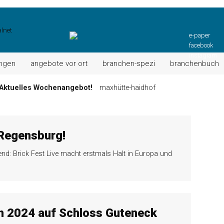
e-paper
facebook
instagram
ungen
angebote vor ort
branchen-spezi
branchenbuch
Aktuelles Wochenangebot!
maxhütte-haidhof
ktuell: Grillspezialitäten u.v.m.!
kallmünz
Wochen-Speisekarte und mehr …
burglengenfeld
el“ muss nun zahlen!
kommentare & serien & leserbriefe
 Regensburg!
n: Unser aktuelles Angebot …
maxhütte-haidhof
d: Brick Fest Live macht erstmals Halt in Europa und
 Angebote Ihrer Region!
angebote vor ort | anzeige
h 2024 auf Schloss Guteneck