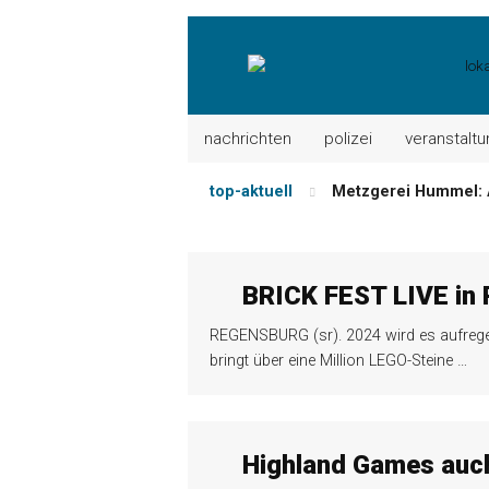
nachrichten
polizei
veranstalt
top-aktuell
Metzgerei Hummel: 
Mayerhof Schirndorf a
Meindl Metzgerei: 
Der „deutsche Mich
BRICK FEST LIVE in
Maxhütter Fischlade
REGENSBURG (sr). 2024 wird es aufregen
Nutzen Sie aktuelle
bringt über eine Million LEGO-Steine
…
Highland Games auc