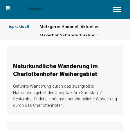
top-aktuell
Metzgerei Hummel: Aktuelles
Mayerhof Schirndorf aktuell:
Wochenangebot!
maxhütte-haidhof
Grillspezialitäten u.v.m.!
kallmünz
Meindl Metzgerei: Wochen-Speisekarte
und mehr …
burglengenfeld
Der „deutsche Michel“ muss nun
zahlen!
kommentare & serien &
Naturkundliche Wanderung im
leserbriefe
Charlottenhofer Weihergebiet
Maxhütter Fischladen: Unser aktuelles
Angebot …
maxhütte-haidhof
Geführte Wanderung durch das zweitgrößte
Nutzen Sie aktuelle Angebote Ihrer
Naturschutzgebiet der Oberpfalz Am Samstag, 7.
Region!
angebote vor ort | anzeige
September findet die nächste naturkundliche Wanderung
durch das Charlottenhofer
…