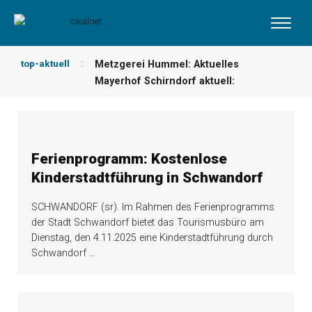
top-aktuell
Metzgerei Hummel: Aktuelles
Mayerhof Schirndorf aktuell:
Wochenangebot!
maxhütte-haidhof
Grillspezialitäten u.v.m.!
kallmünz
Meindl Metzgerei: Wochen-Speisekarte
und mehr …
burglengenfeld
Der „deutsche Michel“ muss nun
zahlen!
kommentare & serien &
Ferienprogramm: Kostenlose
leserbriefe
Kinderstadtführung in Schwandorf
Maxhütter Fischladen: Unser aktuelles
Angebot …
maxhütte-haidhof
SCHWANDORF (sr). Im Rahmen des Ferienprogramms
Nutzen Sie aktuelle Angebote Ihrer
der Stadt Schwandorf bietet das Tourismusbüro am
Region!
angebote vor ort | anzeige
Dienstag, den 4.11.2025 eine Kinderstadtführung durch
Schwandorf
…