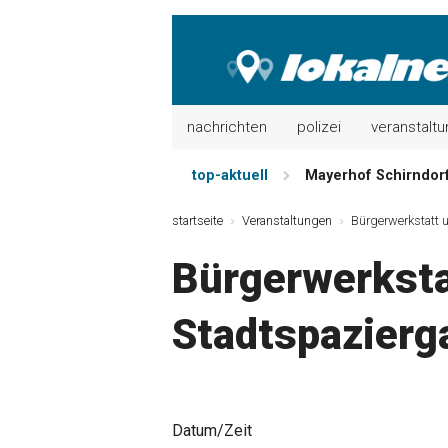
nachrichten
polizei
veranstalt
top-aktuell
Mayerhof Schirndorf 
Meindl Metzgerei: 
startseite
Veranstaltungen
Bürgerwerkstatt 
Der „deutsche Mich
Bürgerwerksta
Maxhütter Fischlade
Nutzen Sie aktuelle
Stadtspazierga
Metzgerei Hummel: 
Datum/Zeit