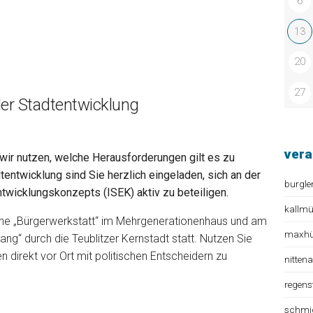
6
13
20
27
 der Stadtentwicklung
vera
wir nutzen, welche Herausforderungen gilt es zu
entwicklung sind Sie herzlich eingeladen, sich an der
burgle
ntwicklungskonzepts (ISEK) aktiv zu beteiligen.
kallm
ne „Bürgerwerkstatt“ im Mehrgenerationenhaus und am
maxhüt
ng“ durch die Teublitzer Kernstadt statt. Nutzen Sie
 direkt vor Ort mit politischen Entscheidern zu
nitten
regens
schmi