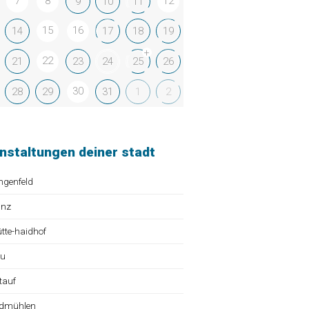
7
8
12
9
10
11
15
16
14
17
18
19
+
22
21
23
24
25
26
30
28
29
31
1
2
nstaltungen deiner stadt
ngenfeld
ünz
te-haidhof
au
tauf
dmühlen