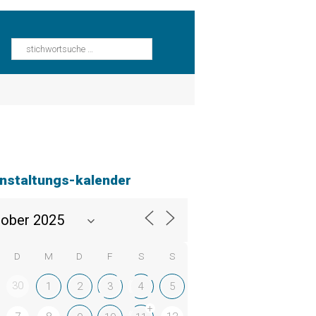
nstaltungs-kalender
D
M
D
F
S
S
30
1
2
3
4
5
+