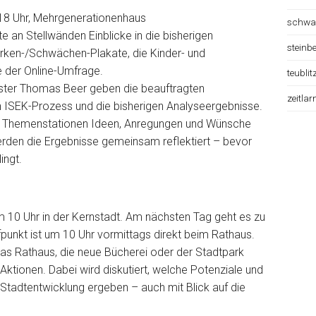
 18 Uhr, Mehrgenerationenhaus
schwa
e an Stellwänden Einblicke in die bisherigen
steinb
ärken-/Schwächen-Plakate, die Kinder- und
e der Online-Umfrage.
teublit
ster Thomas Beer geben die beauftragten
zeitlar
n ISEK-Prozess und die bisherigen Analyseergebnisse.
n Themenstationen Ideen, Anregungen und Wünsche
den die Ergebnisse gemeinsam reflektiert – bevor
ingt.
 10 Uhr in der Kernstadt. Am nächsten Tag geht es zu
ffpunkt ist um 10 Uhr vormittags direkt beim Rathaus.
s Rathaus, die neue Bücherei oder der Stadtpark
ktionen. Dabei wird diskutiert, welche Potenziale und
 Stadtentwicklung ergeben – auch mit Blick auf die