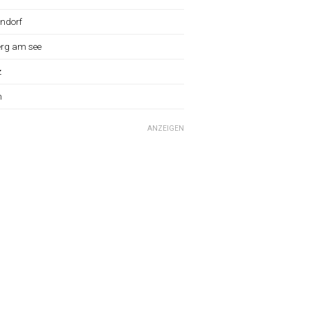
ndorf
erg am see
z
n
ANZEIGEN