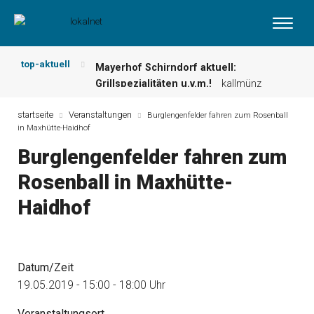
top-aktuell
Mayerhof Schirndorf aktuell:
Grillspezialitäten u.v.m.!
kallmünz
Meindl Metzgerei: Wochen-Speisekarte
und mehr …
burglengenfeld
startseite
Veranstaltungen
Burglengenfelder fahren zum Rosenball
in Maxhütte-Haidhof
Der „deutsche Michel“ muss nun
zahlen!
kommentare & serien &
Burglengenfelder fahren zum
leserbriefe
Rosenball in Maxhütte-
Maxhütter Fischladen: Unser aktuelles
Angebot …
maxhütte-haidhof
Haidhof
Nutzen Sie aktuelle Angebote Ihrer
Region!
angebote vor ort | anzeige
Metzgerei Hummel: Aktuelles
Wochenangebot!
maxhütte-haidhof
Datum/Zeit
19.05.2019 - 15:00 - 18:00 Uhr
Veranstaltungsort