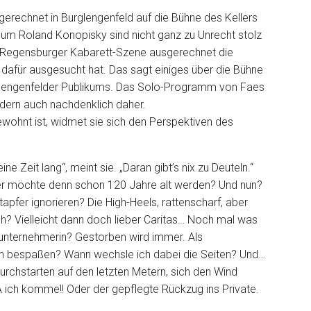
erechnet in Burglengenfeld auf die Bühne des Kellers
um Roland Konopisky sind nicht ganz zu Unrecht stolz
r Regensburger Kabarett-Szene ausgerechnet die
 dafür ausgesucht hat. Das sagt einiges über die Bühne
rglengenfelder Publikums. Das Solo-Programm von Faes
dern auch nachdenklich daher.
ewohnt ist, widmet sie sich den Perspektiven des
ne Zeit lang“, meint sie. „Daran gibt’s nix zu Deuteln.“
 Wer möchte denn schon 120 Jahre alt werden? Und nun?
tapfer ignorieren? Die High-Heels, rattenscharf, aber
? Vielleicht dann doch lieber Caritas… Noch mal was
unternehmerin? Gestorben wird immer. Als
en bespaßen? Wann wechsle ich dabei die Seiten? Und…
urchstarten auf den letzten Metern, sich den Wind
A ich komme!! Oder der gepflegte Rückzug ins Private.