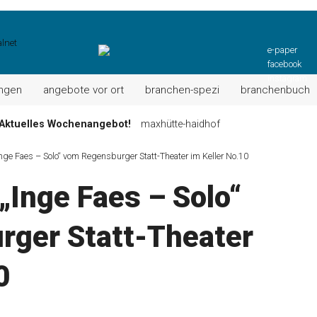
e-paper
facebook
instagram
ungen
angebote vor ort
branchen-spezi
branchenbuch
Aktuelles Wochenangebot!
maxhütte-haidhof
ktuell: Grillspezialitäten u.v.m.!
kallmünz
nge Faes – Solo“ vom Regensburger Statt-Theater im Keller No.10
Wochen-Speisekarte und mehr …
burglengenfeld
„Inge Faes – Solo“
el“ muss nun zahlen!
kommentare & serien & leserbriefe
n: Unser aktuelles Angebot …
maxhütte-haidhof
ger Statt-Theater
 Angebote Ihrer Region!
angebote vor ort | anzeige
0