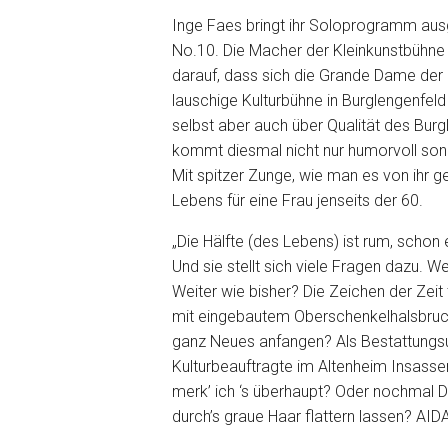
Inge Faes bringt ihr Soloprogramm ausg
No.10. Die Macher der Kleinkunstbühne 
darauf, dass sich die Grande Dame de
lauschige Kulturbühne in Burglengenfeld
selbst aber auch über Qualität des Bu
kommt diesmal nicht nur humorvoll son
Mit spitzer Zunge, wie man es von ihr g
Lebens für eine Frau jenseits der 60.
„Die Hälfte (des Lebens) ist rum, schon ei
Und sie stellt sich viele Fragen dazu.
Weiter wie bisher? Die Zeichen der Zeit 
mit eingebautem Oberschenkelhalsbruch
ganz Neues anfangen? Als Bestattungs
Kulturbeauftragte im Altenheim Insass
merk’ ich ‘s überhaupt? Oder nochmal D
durch’s graue Haar flattern lassen? AID