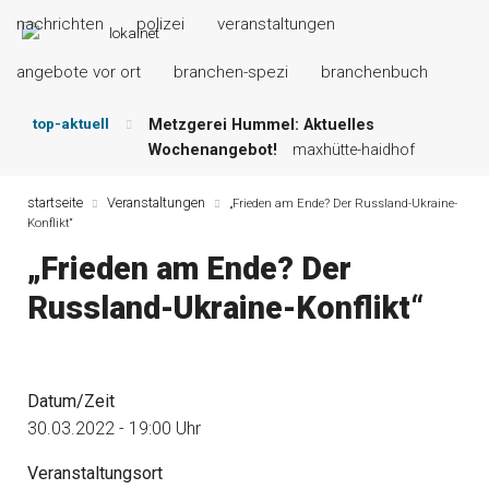
nachrichten
polizei
veranstaltungen
angebote vor ort
branchen-spezi
branchenbuch
top-aktuell
Metzgerei Hummel: Aktuelles
Wochenangebot!
maxhütte-haidhof
Mayerhof Schirndorf aktuell:
Grillspezialitäten u.v.m.!
kallmünz
startseite
Veranstaltungen
„Frieden am Ende? Der Russland-Ukraine-
Konflikt“
Meindl Metzgerei: Wochen-Speisekarte
und mehr …
burglengenfeld
„Frieden am Ende? Der
Der „deutsche Michel“ muss nun
Russland-Ukraine-Konflikt“
zahlen!
kommentare & serien &
leserbriefe
Maxhütter Fischladen: Unser aktuelles
Angebot …
maxhütte-haidhof
Datum/Zeit
Nutzen Sie aktuelle Angebote Ihrer
Region!
angebote vor ort | anzeige
30.03.2022 - 19:00 Uhr
Veranstaltungsort