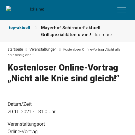
top-aktuell
Mayerhof Schirndorf aktuell:
Grillspezialitäten u.v.m.!
kallmünz
Meindl Metzgerei: Wochen-Speisekarte
und mehr …
burglengenfeld
startseite
Veranstaltungen
Kostenloser Online-Vortrag „Nicht alle
Knie sind gleich!”
Der „deutsche Michel“ muss nun
zahlen!
kommentare & serien &
Kostenloser Online-Vortrag
leserbriefe
„Nicht alle Knie sind gleich!”
Maxhütter Fischladen: Unser aktuelles
Angebot …
maxhütte-haidhof
Nutzen Sie aktuelle Angebote Ihrer
Region!
angebote vor ort | anzeige
Datum/Zeit
Metzgerei Hummel: Aktuelles
Wochenangebot!
maxhütte-haidhof
20.10.2021 - 18:00 Uhr
Veranstaltungsort
Online-Vortrag