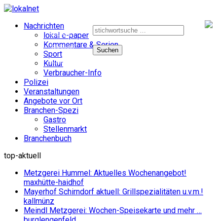
Suche
Nachrichten
nach:
e-paper
lokal e-paper
Kommentare & Serien
facebook
Sport
instagram
Kultur
Verbraucher-Info
Polizei
Veranstaltungen
Angebote vor Ort
Branchen-Spezi
Gastro
Stellenmarkt
Branchenbuch
top-aktuell
Metzgerei Hummel: Aktuelles Wochenangebot!
maxhütte-haidhof
Mayerhof Schirndorf aktuell: Grillspezialitäten u.v.m.!
kallmünz
Meindl Metzgerei: Wochen-Speisekarte und mehr …
burglengenfeld