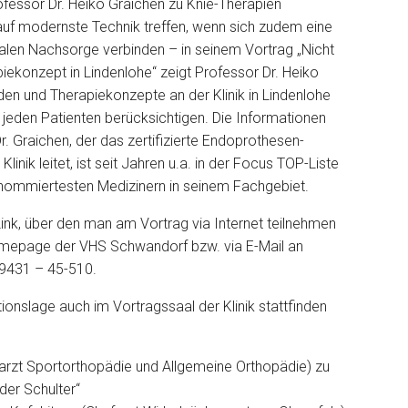
fessor Dr. Heiko Graichen zu Knie-Therapien
auf modernste Technik treffen, wenn sich zudem eine
alen Nachsorge verbinden – in seinem Vortrag „Nicht
apiekonzept in Lindenlohe“ zeigt Professor Dr. Heiko
n und Therapiekonzepte an der Klinik in Lindenlohe
 jeden Patienten berücksichtigen. Die Informationen
Graichen, der das zertifizierte Endoprothesen-
nik leitet, ist seit Jahren u.a. in der Focus TOP-Liste
enommiertesten Medizinern in seinem Fachgebiet.
nk, über den man am Vortrag via Internet teilnehmen
mepage der VHS Schwandorf bzw. via E-Mail an
9431 – 45-510.
tionslage auch im Vortragssaal der Klinik stattfinden
rarzt Sportorthopädie und Allgemeine Orthopädie) zu
der Schulter“