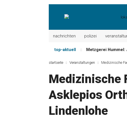
nachrichten
polizei
veranstalt
top-aktuell
Metzgerei Hummel: 
Mayerhof Schirndorf a
startseite
Veranstaltungen
Medizinische Fa
Meindl Metzgerei: 
Medizinische 
Der „deutsche Mich
Maxhütter Fischlade
Asklepios Ort
Nutzen Sie aktuelle
Lindenlohe