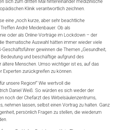
 sich zum dritten Mal hintereinander medizinische
hopädischen Klinik verantwortlich zeichnen.
se eine „noch kurze, aber sehr beachtliche
m Treffen André Meidenbauer. Ob als
ie oder als Online-Vorträge im Lockdown – der
die thematische Auswahl hätten immer wieder viele
S-Geschäftsführer gewinnen die Themen „Gesundheit,
 Bedeutung und beschäftige aufgrund des
ltere Menschen. Umso wichtiger ist es, auf das
r Experten zurückgreifen zu können.
 für unsere Region!“ Wie wertvoll die
rstrich Daniel Weiß. So würden es sich weder der
chen noch der Chefarzt des Wirbelsäulenzentrums,
s, nehmen lassen, selbst einen Vortrag zu halten. Ganz
genheit, persönlich Fragen zu stellen, die wiederum
den.