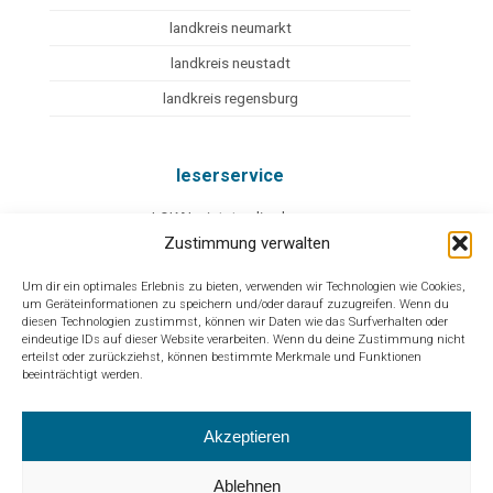
landkreis neumarkt
landkreis neustadt
landkreis regensburg
leserservice
eLOKAL - jetzt online lesen
Zustimmung verwalten
mediadaten
Um dir ein optimales Erlebnis zu bieten, verwenden wir Technologien wie Cookies,
facebook
um Geräteinformationen zu speichern und/oder darauf zuzugreifen. Wenn du
diesen Technologien zustimmst, können wir Daten wie das Surfverhalten oder
instagram
eindeutige IDs auf dieser Website verarbeiten. Wenn du deine Zustimmung nicht
erteilst oder zurückziehst, können bestimmte Merkmale und Funktionen
branchenbuch
beeinträchtigt werden.
weitere
Akzeptieren
impressum
Ablehnen