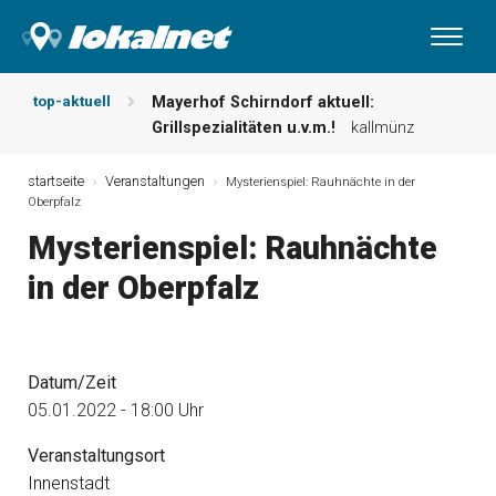
top-aktuell
Mayerhof Schirndorf aktuell:
Grillspezialitäten u.v.m.!
kallmünz
Meindl Metzgerei: Wochen-Speisekarte
und mehr …
burglengenfeld
startseite
Veranstaltungen
Mysterienspiel: Rauhnächte in der
Oberpfalz
Der „deutsche Michel“ muss nun
zahlen!
kommentare & serien &
Mysterienspiel: Rauhnächte
leserbriefe
in der Oberpfalz
Maxhütter Fischladen: Unser aktuelles
Angebot …
maxhütte-haidhof
Nutzen Sie aktuelle Angebote Ihrer
Region!
angebote vor ort | anzeige
Datum/Zeit
Metzgerei Hummel: Aktuelles
Wochenangebot!
maxhütte-haidhof
05.01.2022 - 18:00 Uhr
Veranstaltungsort
Innenstadt