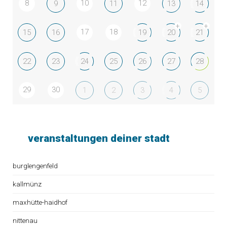
8
10
12
9
11
13
14
+
+
17
18
15
16
19
20
21
22
23
24
25
26
27
28
29
30
1
2
3
4
5
veranstaltungen deiner stadt
burglengenfeld
kallmünz
maxhütte-haidhof
nittenau