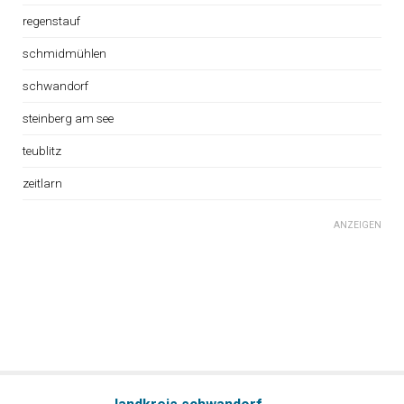
regenstauf
schmidmühlen
schwandorf
steinberg am see
teublitz
zeitlarn
ANZEIGEN