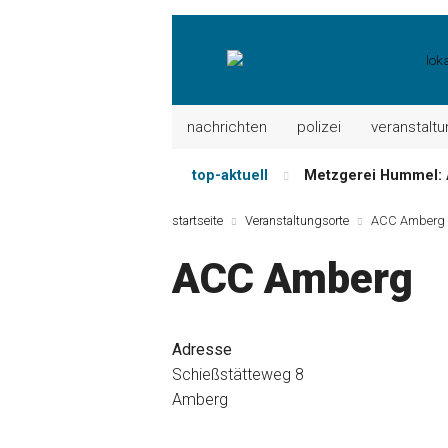
nachrichten
polizei
veranstalt
top-aktuell
Metzgerei Hummel: 
Mayerhof Schirndorf a
startseite
Veranstaltungsorte
ACC Amberg
Meindl Metzgerei: 
ACC Amberg
Der „deutsche Mich
Maxhütter Fischlade
Nutzen Sie aktuelle
Adresse
Schießstätteweg 8
Amberg