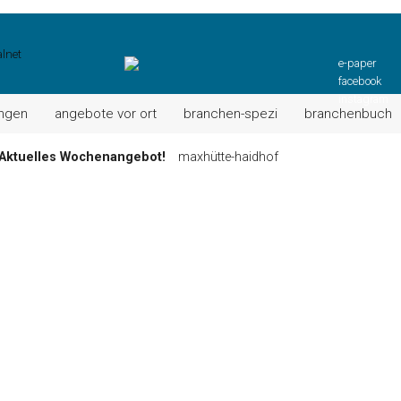
e-paper
facebook
instagram
ungen
angebote vor ort
branchen-spezi
branchenbuch
Aktuelles Wochenangebot!
maxhütte-haidhof
ktuell: Grillspezialitäten u.v.m.!
kallmünz
Wochen-Speisekarte und mehr …
burglengenfeld
el“ muss nun zahlen!
kommentare & serien & leserbriefe
n: Unser aktuelles Angebot …
maxhütte-haidhof
 Angebote Ihrer Region!
angebote vor ort | anzeige