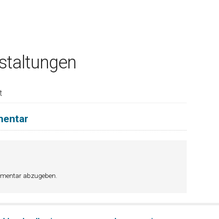
taltungen
t
mentar
mmentar abzugeben.