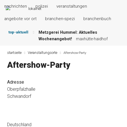
nachrichten
polizei
veranstaltungen
angebote vor ort
branchen-spezi
branchenbuch
top-aktuell
Metzgerei Hummel: Aktuelles
Wochenangebot!
maxhütte-haidhof
Mayerhof Schirndorf aktuell:
Grillspezialitäten u.v.m.!
kallmünz
startseite
Veranstaltungsorte
Aftershow-Party
Meindl Metzgerei: Wochen-Speisekarte
Aftershow-Party
und mehr …
burglengenfeld
Der „deutsche Michel“ muss nun
zahlen!
kommentare & serien &
Adresse
leserbriefe
Oberpfalzhalle
Maxhütter Fischladen: Unser aktuelles
Schwandorf
Angebot …
maxhütte-haidhof
Nutzen Sie aktuelle Angebote Ihrer
Region!
angebote vor ort | anzeige
Deutschland