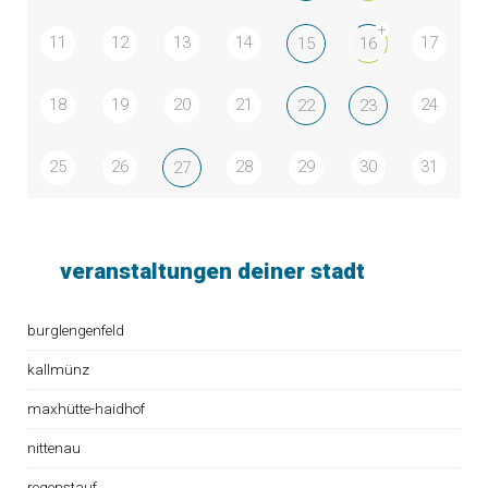
+
11
12
13
14
17
15
16
18
19
20
21
24
22
23
25
26
28
29
30
31
27
veranstaltungen deiner stadt
burglengenfeld
kallmünz
maxhütte-haidhof
nittenau
regenstauf