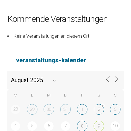
Kommende Veranstaltungen
Keine Veranstaltungen an diesem Ort
veranstaltungs-kalender
M
D
M
D
F
S
S
+
28
29
30
31
1
2
3
4
5
6
7
10
8
9