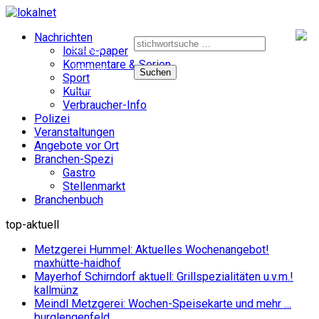
Suche
Nachrichten
nach:
e-paper
lokal e-paper
Kommentare & Serien
facebook
Sport
instagram
Kultur
Verbraucher-Info
Polizei
Veranstaltungen
Angebote vor Ort
Branchen-Spezi
Gastro
Stellenmarkt
Branchenbuch
top-aktuell
Metzgerei Hummel: Aktuelles Wochenangebot!
maxhütte-haidhof
Mayerhof Schirndorf aktuell: Grillspezialitäten u.v.m.!
kallmünz
Meindl Metzgerei: Wochen-Speisekarte und mehr …
burglengenfeld