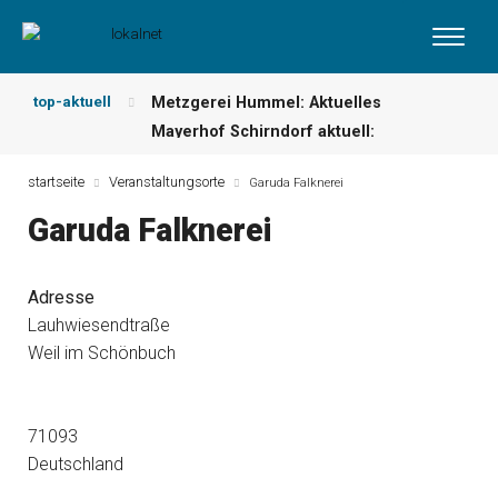
top-aktuell
Metzgerei Hummel: Aktuelles
Mayerhof Schirndorf aktuell:
Wochenangebot!
maxhütte-haidhof
Grillspezialitäten u.v.m.!
kallmünz
Meindl Metzgerei: Wochen-Speisekarte
startseite
Veranstaltungsorte
Garuda Falknerei
und mehr …
burglengenfeld
Der „deutsche Michel“ muss nun
Garuda Falknerei
zahlen!
kommentare & serien &
leserbriefe
Maxhütter Fischladen: Unser aktuelles
Adresse
Angebot …
maxhütte-haidhof
Lauhwiesendtraße
Nutzen Sie aktuelle Angebote Ihrer
Weil im Schönbuch
Region!
angebote vor ort | anzeige
71093
Deutschland