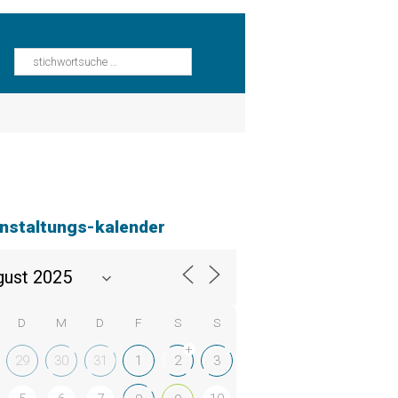
nstaltungs-kalender
D
M
D
F
S
S
+
29
30
31
1
2
3