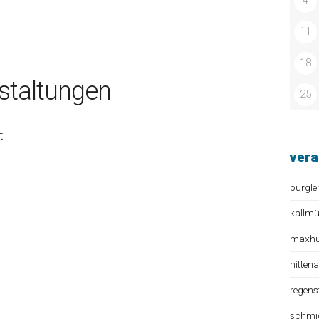
4
11
18
taltungen
25
t
vera
burgle
kallm
maxhüt
nitten
regens
schmi