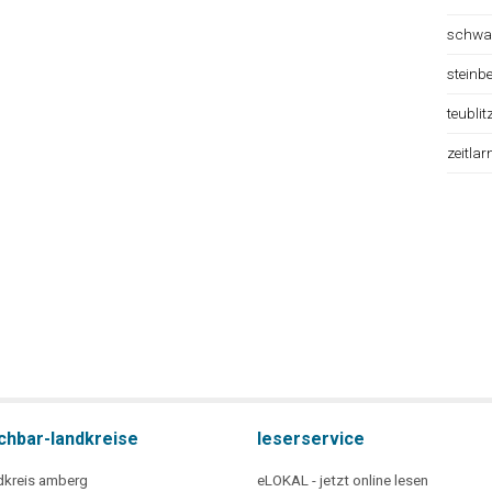
schwa
steinb
teublit
zeitlar
chbar-landkreise
leserservice
dkreis amberg
eLOKAL - jetzt online lesen