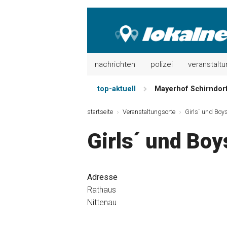
nachrichten
polizei
veranstalt
top-aktuell
Mayerhof Schirndorf 
Meindl Metzgerei: 
startseite
Veranstaltungsorte
Girls´ und Boy
Der „deutsche Mich
Girls´ und Bo
Maxhütter Fischlade
Nutzen Sie aktuelle
Metzgerei Hummel: 
Adresse
Rathaus
Nittenau