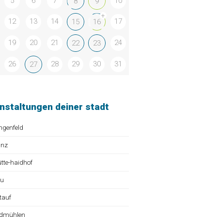
5
6
7
10
8
9
+
12
13
14
17
15
16
19
20
21
24
22
23
26
28
29
30
31
27
nstaltungen deiner stadt
ngenfeld
ünz
te-haidhof
au
tauf
dmühlen