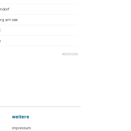
ndorf
erg am see
z
n
ANZEIGEN
weitere
impressum