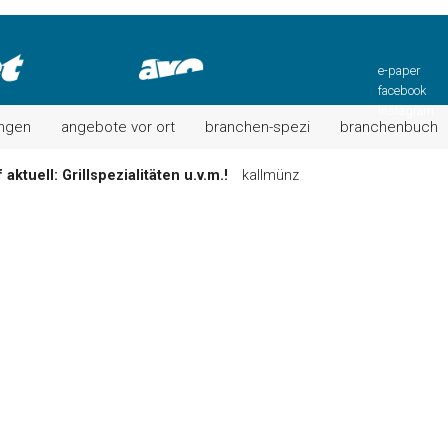
e-paper
facebook
instagram
ungen
angebote vor ort
branchen-spezi
branchenbuch
aktuell: Grillspezialitäten u.v.m.!
kallmünz
Wochen-Speisekarte und mehr …
burglengenfeld
el“ muss nun zahlen!
kommentare & serien & leserbriefe
n: Unser aktuelles Angebot …
maxhütte-haidhof
 Angebote Ihrer Region!
angebote vor ort | anzeige
Aktuelles Wochenangebot!
maxhütte-haidhof