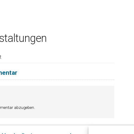
taltungen
t
mentar
mmentar abzugeben.