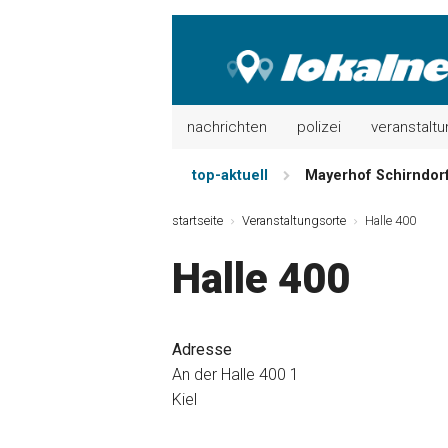
nachrichten
polizei
veranstalt
top-aktuell
Mayerhof Schirndorf 
Meindl Metzgerei: 
startseite
Veranstaltungsorte
Halle 400
Der „deutsche Mich
Halle 400
Maxhütter Fischlade
Nutzen Sie aktuelle
Metzgerei Hummel: 
Adresse
An der Halle 400 1
Kiel