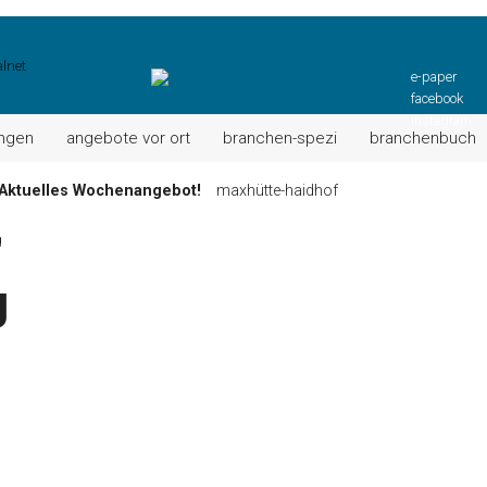
e-paper
facebook
instagram
ungen
angebote vor ort
branchen-spezi
branchenbuch
Aktuelles Wochenangebot!
maxhütte-haidhof
ktuell: Grillspezialitäten u.v.m.!
kallmünz
g
Wochen-Speisekarte und mehr …
burglengenfeld
g
el“ muss nun zahlen!
kommentare & serien & leserbriefe
n: Unser aktuelles Angebot …
maxhütte-haidhof
 Angebote Ihrer Region!
angebote vor ort | anzeige