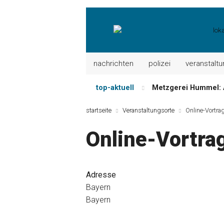
nachrichten
polizei
veranstalt
top-aktuell
Metzgerei Hummel: 
Mayerhof Schirndorf a
startseite
Veranstaltungsorte
Online-Vortra
Meindl Metzgerei: 
Online-Vortra
Der „deutsche Mich
Maxhütter Fischlade
Nutzen Sie aktuelle
Adresse
Bayern
Bayern