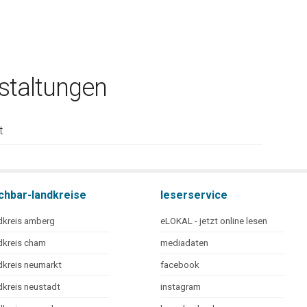
taltungen
t
chbar-landkreise
leserservice
dkreis amberg
eLOKAL - jetzt online lesen
dkreis cham
mediadaten
dkreis neumarkt
facebook
dkreis neustadt
instagram