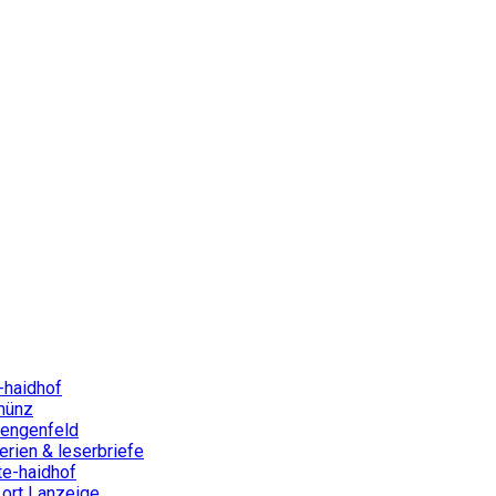
-haidhof
münz
lengenfeld
rien & leserbriefe
te-haidhof
ort | anzeige