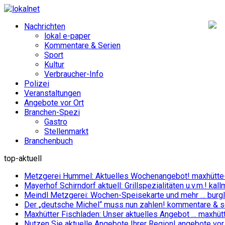
Nachrichten
lokal e-paper
Kommentare & Serien
Sport
Kultur
Verbraucher-Info
Polizei
Veranstaltungen
Angebote vor Ort
Branchen-Spezi
Gastro
Stellenmarkt
Branchenbuch
top-aktuell
Metzgerei Hummel: Aktuelles Wochenangebot!
maxhütte
Mayerhof Schirndorf aktuell: Grillspezialitäten u.v.m.!
kall
Meindl Metzgerei: Wochen-Speisekarte und mehr …
burg
Der „deutsche Michel“ muss nun zahlen!
kommentare & se
Maxhütter Fischladen: Unser aktuelles Angebot …
maxhüt
Nutzen Sie aktuelle Angebote Ihrer Region!
angebote vor 