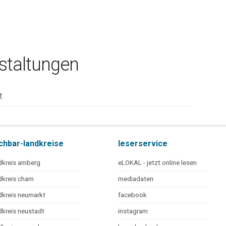
taltungen
t
chbar-landkreise
leserservice
dkreis amberg
eLOKAL - jetzt online lesen
dkreis cham
mediadaten
dkreis neumarkt
facebook
dkreis neustadt
instagram