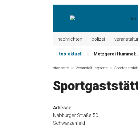
nachrichten
polizei
veranstalt
top-aktuell
Metzgerei Hummel: 
Mayerhof Schirndorf a
startseite
Veranstaltungsorte
Sportgaststät
Meindl Metzgerei: 
Sportgaststät
Der „deutsche Mich
Maxhütter Fischlade
Nutzen Sie aktuelle
Adresse
Nabburger Straße 50
Schwarzenfeld