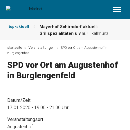
top-aktuell
Mayerhof Schirndorf aktuell:
Grillspezialitäten u.v.m.!
kallmünz
Meindl Metzgerei: Wochen-Speisekarte
und mehr …
burglengenfeld
startseite
Veranstaltungen
SPD vor Ort am Augustenhof in
Burglengenfeld
Der „deutsche Michel“ muss nun
zahlen!
kommentare & serien &
SPD vor Ort am Augustenhof
leserbriefe
in Burglengenfeld
Maxhütter Fischladen: Unser aktuelles
Angebot …
maxhütte-haidhof
Nutzen Sie aktuelle Angebote Ihrer
Region!
angebote vor ort | anzeige
Datum/Zeit
Metzgerei Hummel: Aktuelles
Wochenangebot!
maxhütte-haidhof
17.01.2020 - 19:00 - 21:00 Uhr
Veranstaltungsort
Augustenhof