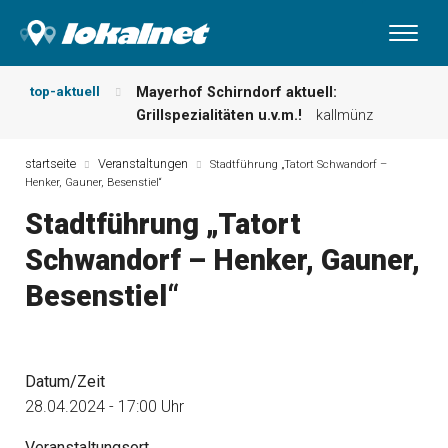
top-aktuell
Mayerhof Schirndorf aktuell:
Grillspezialitäten u.v.m.!
kallmünz
Meindl Metzgerei: Wochen-Speisekarte
und mehr …
burglengenfeld
startseite
Veranstaltungen
Stadtführung „Tatort Schwandorf –
Henker, Gauner, Besenstiel“
Der „deutsche Michel“ muss nun
zahlen!
kommentare & serien &
Stadtführung „Tatort
leserbriefe
Schwandorf – Henker, Gauner,
Maxhütter Fischladen: Unser aktuelles
Angebot …
maxhütte-haidhof
Besenstiel“
Nutzen Sie aktuelle Angebote Ihrer
Region!
angebote vor ort | anzeige
Metzgerei Hummel: Aktuelles
Wochenangebot!
maxhütte-haidhof
Datum/Zeit
28.04.2024 - 17:00 Uhr
Veranstaltungsort