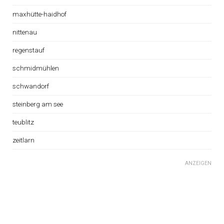
maxhütte-haidhof
nittenau
regenstauf
schmidmühlen
schwandorf
steinberg am see
teublitz
zeitlarn
ANZEIGEN