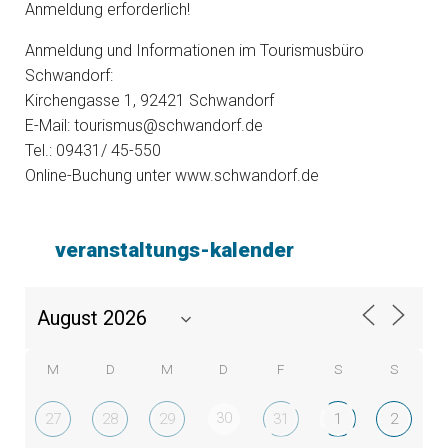
Anmeldung erforderlich!
Anmeldung und Informationen im Tourismusbüro
Schwandorf:
Kirchengasse 1, 92421 Schwandorf
E-Mail: tourismus@schwandorf.de
Tel.: 09431/ 45-550
Online-Buchung unter www.schwandorf.de
veranstaltungs-kalender
M
D
M
D
F
S
S
30
27
28
29
31
1
2