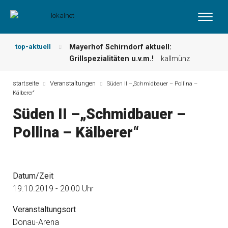
top-aktuell
Mayerhof Schirndorf aktuell:
Grillspezialitäten u.v.m.!
kallmünz
Meindl Metzgerei: Wochen-Speisekarte
und mehr …
burglengenfeld
startseite
Veranstaltungen
Süden II –„Schmidbauer – Pollina –
Kälberer“
Der „deutsche Michel“ muss nun
zahlen!
kommentare & serien &
Süden II –„Schmidbauer –
leserbriefe
Pollina – Kälberer“
Maxhütter Fischladen: Unser aktuelles
Angebot …
maxhütte-haidhof
Nutzen Sie aktuelle Angebote Ihrer
Region!
angebote vor ort | anzeige
Datum/Zeit
Metzgerei Hummel: Aktuelles
Wochenangebot!
maxhütte-haidhof
19.10.2019 - 20:00 Uhr
Veranstaltungsort
Donau-Arena