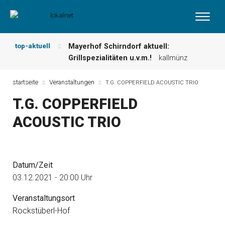
top-aktuell
Mayerhof Schirndorf aktuell:
Grillspezialitäten u.v.m.!
kallmünz
Meindl Metzgerei: Wochen-Speisekarte
und mehr …
burglengenfeld
startseite
Veranstaltungen
T.G. COPPERFIELD ACOUSTIC TRIO
Der „deutsche Michel“ muss nun
T.G. COPPERFIELD
zahlen!
kommentare & serien &
leserbriefe
ACOUSTIC TRIO
Maxhütter Fischladen: Unser aktuelles
Angebot …
maxhütte-haidhof
Nutzen Sie aktuelle Angebote Ihrer
Region!
angebote vor ort | anzeige
Datum/Zeit
Metzgerei Hummel: Aktuelles
03.12.2021 - 20:00 Uhr
Wochenangebot!
maxhütte-haidhof
Veranstaltungsort
Rockstüberl-Hof