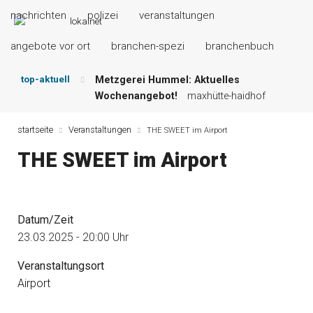
nachrichten
polizei
veranstaltungen
angebote vor ort
branchen-spezi
branchenbuch
top-aktuell
Metzgerei Hummel: Aktuelles
Wochenangebot!
maxhütte-haidhof
Mayerhof Schirndorf aktuell:
Grillspezialitäten u.v.m.!
kallmünz
startseite
Veranstaltungen
THE SWEET im Airport
Meindl Metzgerei: Wochen-Speisekarte
THE SWEET im Airport
und mehr …
burglengenfeld
Der „deutsche Michel“ muss nun
zahlen!
kommentare & serien &
leserbriefe
Datum/Zeit
Maxhütter Fischladen: Unser aktuelles
23.03.2025 - 20:00 Uhr
Angebot …
maxhütte-haidhof
Nutzen Sie aktuelle Angebote Ihrer
Veranstaltungsort
Region!
angebote vor ort | anzeige
Airport