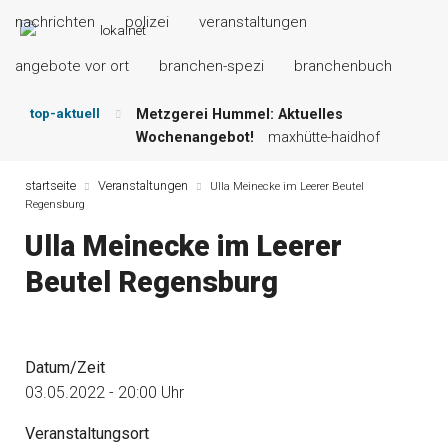
nachrichten
polizei
veranstaltungen
angebote vor ort
branchen-spezi
branchenbuch
top-aktuell
Metzgerei Hummel: Aktuelles
Wochenangebot!
maxhütte-haidhof
Mayerhof Schirndorf aktuell:
Grillspezialitäten u.v.m.!
kallmünz
startseite
Veranstaltungen
Ulla Meinecke im Leerer Beutel
Regensburg
Meindl Metzgerei: Wochen-Speisekarte
und mehr …
burglengenfeld
Ulla Meinecke im Leerer
Der „deutsche Michel“ muss nun
Beutel Regensburg
zahlen!
kommentare & serien &
leserbriefe
Maxhütter Fischladen: Unser aktuelles
Angebot …
maxhütte-haidhof
Datum/Zeit
Nutzen Sie aktuelle Angebote Ihrer
Region!
angebote vor ort | anzeige
03.05.2022 - 20:00 Uhr
Veranstaltungsort