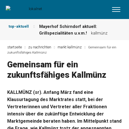
top-aktuell
Mayerhof Schirndorf aktuell:
Grillspezialitäten u.v.m.!
kallmünz
Meindl Metzgerei: Wochen-Speisekarte
und mehr …
burglengenfeld
startseite
zu nachrichten
markt kallmünz
Gemeinsam für ein
zukunftsfähiges Kallmünz
Der „deutsche Michel“ muss nun
zahlen!
kommentare & serien &
Gemeinsam für ein
leserbriefe
zukunftsfähiges Kallmünz
Maxhütter Fischladen: Unser aktuelles
Angebot …
maxhütte-haidhof
Nutzen Sie aktuelle Angebote Ihrer
KALLMÜNZ (sr). Anfang März fand eine
Region!
angebote vor ort | anzeige
Klausurtagung des Marktrates statt, bei der
Metzgerei Hummel: Aktuelles
Wochenangebot!
maxhütte-haidhof
Vertreterinnen und Vertreter aller Fraktionen
intensiv über die zukünftige Entwicklung der
Marktgemeinde beraten haben. Im Mittelpunkt stand
die Frage, wie Kallmünz trotz der angespannten