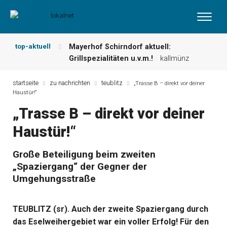
top-aktuell
Mayerhof Schirndorf aktuell:
Grillspezialitäten u.v.m.!
kallmünz
Meindl Metzgerei: Wochen-Speisekarte
und mehr …
burglengenfeld
startseite
zu nachrichten
teublitz
„Trasse B – direkt vor deiner
Haustür!“
Der „deutsche Michel“ muss nun
zahlen!
kommentare & serien &
„Trasse B – direkt vor deiner
leserbriefe
Haustür!“
Maxhütter Fischladen: Unser aktuelles
Angebot …
maxhütte-haidhof
Nutzen Sie aktuelle Angebote Ihrer
Große Beteiligung beim zweiten
Region!
angebote vor ort | anzeige
„Spaziergang“ der Gegner der
Metzgerei Hummel: Aktuelles
Umgehungsstraße
Wochenangebot!
maxhütte-haidhof
TEUBLITZ (sr). Auch der zweite Spaziergang durch
das Eselweihergebiet war ein voller Erfolg! Für den