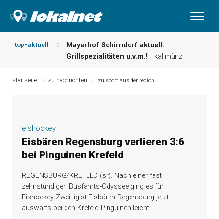
top-aktuell
Mayerhof Schirndorf aktuell:
Grillspezialitäten u.v.m.!
kallmünz
Meindl Metzgerei: Wochen-Speisekarte
und mehr …
burglengenfeld
startseite
zu nachrichten
zu sport aus der region
Der „deutsche Michel“ muss nun
zahlen!
kommentare & serien &
leserbriefe
Maxhütter Fischladen: Unser aktuelles
eishockey
Angebot …
maxhütte-haidhof
Eisbären Regensburg verlieren 3:6
Nutzen Sie aktuelle Angebote Ihrer
bei Pinguinen Krefeld
Region!
angebote vor ort | anzeige
Metzgerei Hummel: Aktuelles
REGENSBURG/KREFELD (sr). Nach einer fast
Wochenangebot!
maxhütte-haidhof
zehnstündigen Busfahrts-Odyssee ging es für
Eishockey-Zweitligist Eisbären Regensburg jetzt
auswärts bei den Krefeld Pinguinen leicht
…