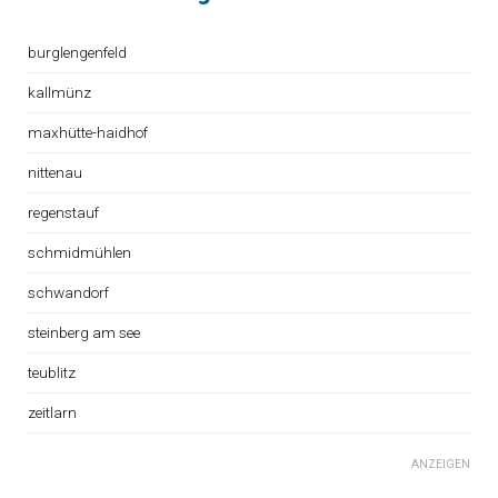
burglengenfeld
kallmünz
maxhütte-haidhof
nittenau
regenstauf
schmidmühlen
schwandorf
steinberg am see
teublitz
zeitlarn
ANZEIGEN