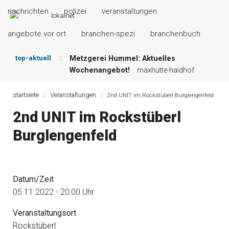
nachrichten
polizei
veranstaltungen
angebote vor ort
branchen-spezi
branchenbuch
top-aktuell
Metzgerei Hummel: Aktuelles
Wochenangebot!
maxhütte-haidhof
Mayerhof Schirndorf aktuell:
Grillspezialitäten u.v.m.!
kallmünz
startseite
Veranstaltungen
2nd UNIT im Rockstüberl Burglengenfeld
Meindl Metzgerei: Wochen-Speisekarte
2nd UNIT im Rockstüberl
und mehr …
burglengenfeld
Der „deutsche Michel“ muss nun
Burglengenfeld
zahlen!
kommentare & serien &
leserbriefe
Maxhütter Fischladen: Unser aktuelles
Angebot …
maxhütte-haidhof
Datum/Zeit
Nutzen Sie aktuelle Angebote Ihrer
05.11.2022 - 20:00 Uhr
Region!
angebote vor ort | anzeige
Veranstaltungsort
Rockstüberl