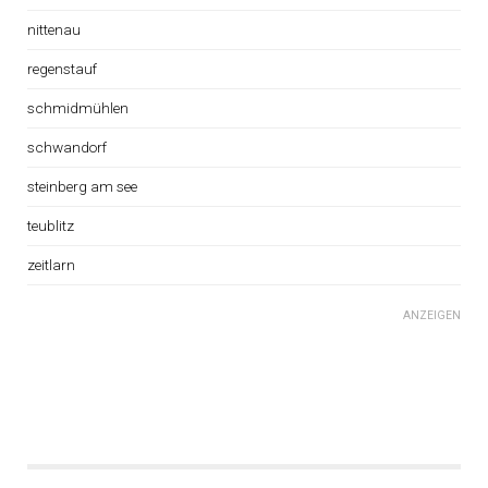
nittenau
regenstauf
schmidmühlen
schwandorf
steinberg am see
teublitz
zeitlarn
ANZEIGEN