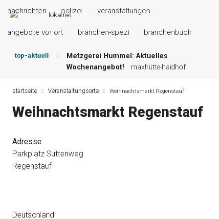
nachrichten
polizei
veranstaltungen
angebote vor ort
branchen-spezi
branchenbuch
top-aktuell
Metzgerei Hummel: Aktuelles
Wochenangebot!
maxhütte-haidhof
Mayerhof Schirndorf aktuell:
Grillspezialitäten u.v.m.!
kallmünz
startseite
Veranstaltungsorte
Weihnachtsmarkt Regenstauf
Meindl Metzgerei: Wochen-Speisekarte
Weihnachtsmarkt Regenstauf
und mehr …
burglengenfeld
Der „deutsche Michel“ muss nun
zahlen!
kommentare & serien &
Adresse
leserbriefe
Parkplatz Suttenweg
Maxhütter Fischladen: Unser aktuelles
Regenstauf
Angebot …
maxhütte-haidhof
Nutzen Sie aktuelle Angebote Ihrer
Region!
angebote vor ort | anzeige
Deutschland