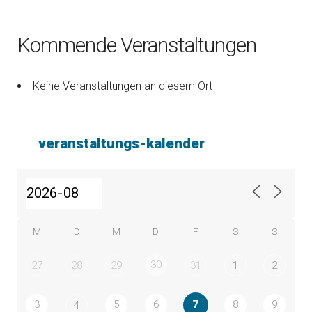
Kommende Veranstaltungen
Keine Veranstaltungen an diesem Ort
veranstaltungs-kalender
M
D
M
D
F
S
S
30
27
28
29
31
1
2
3
5
6
7
8
9
4