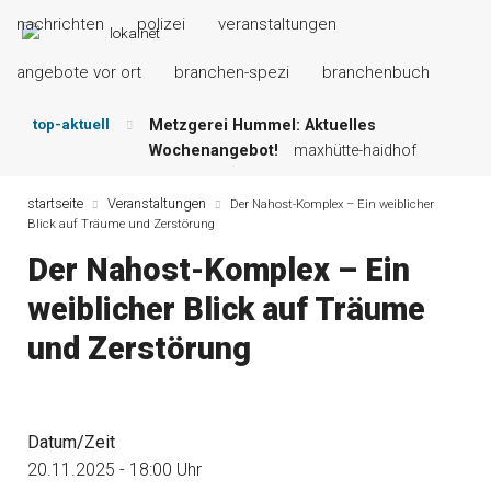
nachrichten
polizei
veranstaltungen
angebote vor ort
branchen-spezi
branchenbuch
top-aktuell
Metzgerei Hummel: Aktuelles
Wochenangebot!
maxhütte-haidhof
Mayerhof Schirndorf aktuell:
Grillspezialitäten u.v.m.!
kallmünz
startseite
Veranstaltungen
Der Nahost-Komplex – Ein weiblicher
Blick auf Träume und Zerstörung
Meindl Metzgerei: Wochen-Speisekarte
und mehr …
burglengenfeld
Der Nahost-Komplex – Ein
Der „deutsche Michel“ muss nun
weiblicher Blick auf Träume
zahlen!
kommentare & serien &
leserbriefe
und Zerstörung
Maxhütter Fischladen: Unser aktuelles
Angebot …
maxhütte-haidhof
Nutzen Sie aktuelle Angebote Ihrer
Region!
angebote vor ort | anzeige
Datum/Zeit
20.11.2025 - 18:00 Uhr