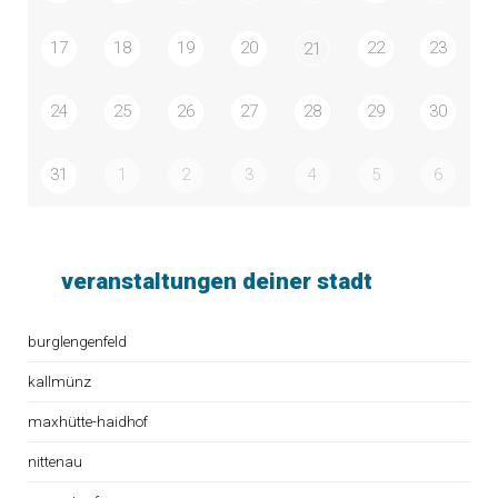
17
18
19
20
22
23
21
24
25
26
27
28
29
30
31
1
2
3
4
5
6
veranstaltungen deiner stadt
burglengenfeld
kallmünz
maxhütte-haidhof
nittenau