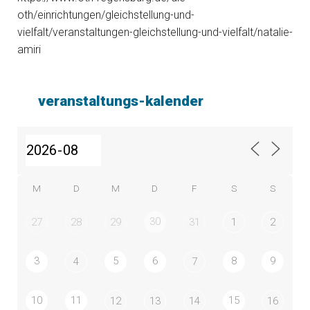
oth/einrichtungen/gleichstellung-und-
vielfalt/veranstaltungen-gleichstellung-und-vielfalt/natalie-
amiri
veranstaltungs-kalender
M
D
M
D
F
S
S
30
27
28
29
31
1
2
3
5
6
8
9
4
7
10
11
15
12
13
14
16