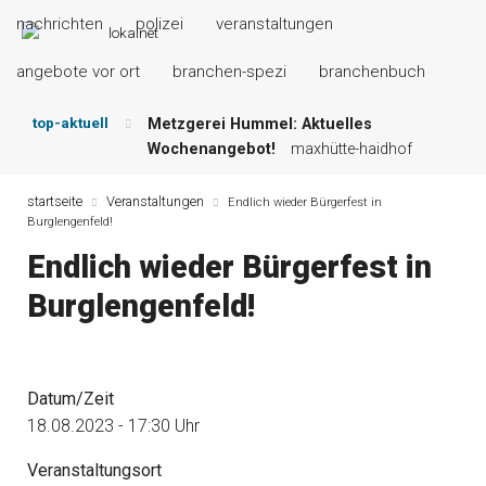
nachrichten
polizei
veranstaltungen
angebote vor ort
branchen-spezi
branchenbuch
top-aktuell
Metzgerei Hummel: Aktuelles
Wochenangebot!
maxhütte-haidhof
Mayerhof Schirndorf aktuell:
Grillspezialitäten u.v.m.!
kallmünz
startseite
Veranstaltungen
Endlich wieder Bürgerfest in
Burglengenfeld!
Meindl Metzgerei: Wochen-Speisekarte
und mehr …
burglengenfeld
Endlich wieder Bürgerfest in
Der „deutsche Michel“ muss nun
Burglengenfeld!
zahlen!
kommentare & serien &
leserbriefe
Maxhütter Fischladen: Unser aktuelles
Angebot …
maxhütte-haidhof
Datum/Zeit
Nutzen Sie aktuelle Angebote Ihrer
Region!
angebote vor ort | anzeige
18.08.2023 - 17:30 Uhr
Veranstaltungsort