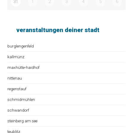
31
1
2
3
4
5
6
veranstaltungen deiner stadt
burglengenfeld
kallmünz
maxhütte-haidhof
nittenau
regenstauf
schmidmühlen
schwandorf
steinberg am see
teublitz