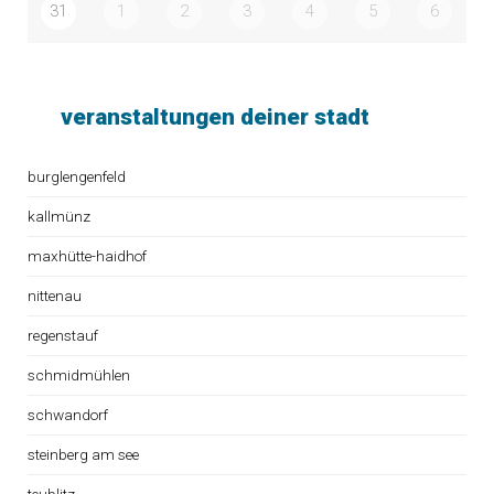
31
1
2
3
4
5
6
veranstaltungen deiner stadt
burglengenfeld
kallmünz
maxhütte-haidhof
nittenau
regenstauf
schmidmühlen
schwandorf
steinberg am see