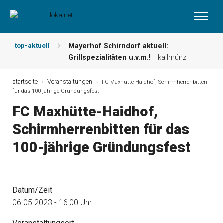
top-aktuell
Mayerhof Schirndorf aktuell:
Grillspezialitäten u.v.m.!
kallmünz
Meindl Metzgerei: Wochen-Speisekarte
und mehr …
burglengenfeld
startseite
Veranstaltungen
FC Maxhütte-Haidhof, Schirmherrenbitten
für das 100-jährige Gründungsfest
Der „deutsche Michel“ muss nun
zahlen!
kommentare & serien &
FC Maxhütte-Haidhof,
leserbriefe
Schirmherrenbitten für das
Maxhütter Fischladen: Unser aktuelles
Angebot …
maxhütte-haidhof
100-jährige Gründungsfest
Nutzen Sie aktuelle Angebote Ihrer
Region!
angebote vor ort | anzeige
Metzgerei Hummel: Aktuelles
Wochenangebot!
maxhütte-haidhof
Datum/Zeit
06.05.2023 - 16:00 Uhr
Veranstaltungsort