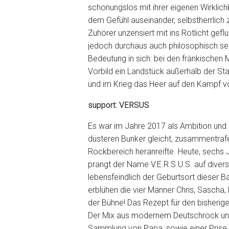
schonungslos mit ihrer eigenen Wirklich
dem Gefühl auseinander, selbstherrlich 
Zuhörer unzensiert mit ins Rotlicht gef
jedoch durchaus auch philosophisch sein
Bedeutung in sich: bei den fränkischen
Vorbild ein Landstück außerhalb der St
und im Krieg das Heer auf den Kampf vo
support: VERSUS
Es war im Jahre 2017 als Ambition und 
düsteren Bunker gleicht, zusammentraf
Rockbereich heranreifte. Heute, sechs J
prangt der Name V.E.R.S.U.S. auf divers
lebensfeindlich der Geburtsort dieser 
erblühen die vier Männer Chris, Sascha,
der Bühne! Das Rezept für den bisherigen
Der Mix aus modernem Deutschrock und
Sammlung von Papa, sowie einer Pris