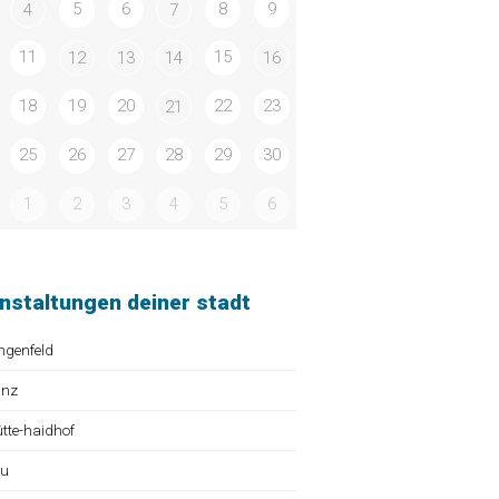
5
6
8
9
4
7
11
15
12
13
14
16
18
19
20
22
23
21
25
26
27
28
29
30
1
2
3
4
5
6
nstaltungen deiner stadt
ngenfeld
ünz
te-haidhof
au