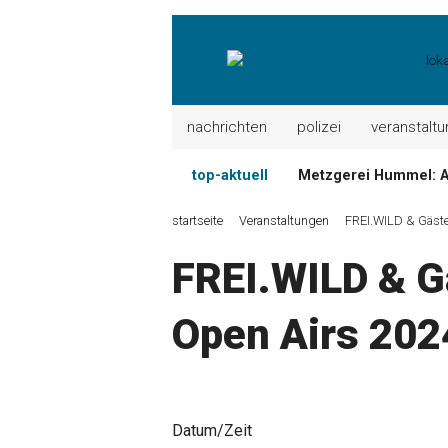
nachrichten
polizei
veranstalt
top-aktuell
Metzgerei Hummel: 
Mayerhof Schirndorf ak
startseite
Veranstaltungen
FREI.WILD & Gäst
Meindl Metzgerei: W
FREI.WILD & 
Der „deutsche Miche
Maxhütter Fischladen
Open Airs 202
Nutzen Sie aktuelle 
Datum/Zeit