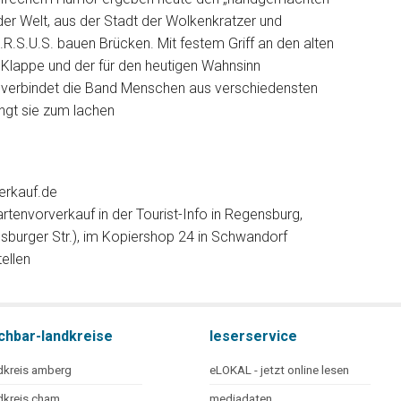
er Welt, aus der Stadt der Wolkenkratzer und
R.S.U.S. bauen Brücken. Mit festem Griff an den alten
 Klappe und der für den heutigen Wahnsinn
, verbindet die Band Menschen aus verschiedensten
ringt sie zum lachen
erkauf.de
rtenvorverkauf in der Tourist-Info in Regensburg,
ensburger Str.), im Kopiershop 24 in Schwandorf
ellen
chbar-landkreise
leserservice
dkreis amberg
eLOKAL - jetzt online lesen
dkreis cham
mediadaten