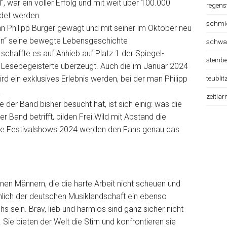
 war ein voller Erfolg und mit weit über 100.000
regens
det werden.
schmi
nn Philipp Burger gewagt und mit seiner im Oktober neu
ben“ seine bewegte Lebensgeschichte
schwa
chaffte es auf Anhieb auf Platz 1 der Spiegel-
steinb
nd Lesebegeisterte überzeugt. Auch die im Januar 2024
teublit
d ein exklusives Erlebnis werden, bei der man Philipp
.
zeitlar
 der Band bisher besucht hat, ist sich einig: was die
 Band betrifft, bilden Frei.Wild mit Abstand die
Die Festivalshows 2024 werden den Fans genau das
nen Männern, die die harte Arbeit nicht scheuen und
mlich der deutschen Musiklandschaft ein ebenso
ein. Brav, lieb und harmlos sind ganz sicher nicht
 Sie bieten der Welt die Stirn und konfrontieren sie