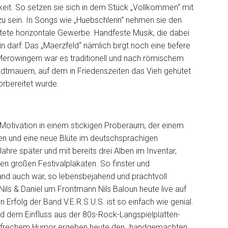
keit. So setzen sie sich in dem Stück „Vollkommen“ mit
zu sein. In Songs wie „Huebschlerin“ nehmen sie den
lutete horizontale Gewerbe. Handfeste Musik, die dabei
 darf: Das „Maerzfeld“ nämlich birgt noch eine tiefere
 Merowingern war es traditionell und nach römischem
adtmauern, auf dem in Friedenszeiten das Vieh gehütet
rbereitet wurde.
Motivation in einem stickigen Proberaum, der einem
en und eine neue Blüte im deutschsprachigen
ahre später und mit bereits drei Alben im Inventar,
en großen Festivalplakaten. So finster und
Band auch war, so lebensbejahend und prachtvoll
 Nils & Daniel um Frontmann Nils Baloun heute live auf
 Erfolg der Band V.E.R.S.U.S. ist so einfach wie genial.
 dem Einfluss aus der 80s-Rock-Langspielplatten-
e frechem Humor ergeben heute den „handgemachten