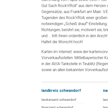
Gut Sach Rock’n’Roll“ aus dem Herzen d
Gegensätze, aus Frankfurt am Main. V.E.
Tugenden des Rock’n’Roll, einer großen
notwendigen „Scheiß drauf“-Einstellung
Richtungen, berührt sie, motiviert sie, b
und … tritt Ihnen ordentlich in den Arsch!
Haltet die Worscht hoch!
Karten im Internet: www.der-kartenvorv
Vorverkaufsstellen: Mittelbayerischer Ka
in der AVIA-Tankstelle in Teublitz (Reg
sowie an allen bekannten Vorverkaufsst
landkreis schwandorf
na
landratsamt schwandorf
lan
finanzamt schwandorf
lan