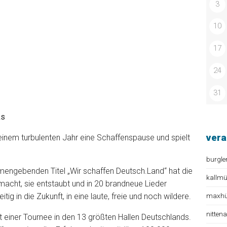
3
10
17
24
31
ks
vera
nem turbulenten Jahr eine Schaffenspause und spielt
burgle
mengebenden Titel „Wir schaffen Deutsch.Land“ hat die
kallm
macht, sie entstaubt und in 20 brandneue Lieder
maxhüt
tig in die Zukunft, in eine laute, freie und noch wildere.
nitten
t einer Tournee in den 13 größten Hallen Deutschlands.