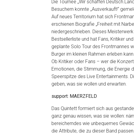
Die Tournee „Wir schaffen Deutsch.Land“,
Besuchern konnte „Ausverkauft!“ gemel
Auf neues Territorium hat sich Frontma
erschienen Biografie „Freiheit mit Nar
niedergeschrieben. Dieses Meisterwerk s
Bestsellerliste und hat Fans, Kritiker u
geplante Solo Tour des Frontmannes wir
Burger im kleinen Rahmen erleben kann
Ob Kritiker oder Fans – wer die Konzerte
Emotionen, die Stimmung, die Energie der
Speerspitze des Live Entertainments. 
geben, was sie wollen und erwarten.
support: MAERZFELD
Das Quintett formiert sich aus gestande
ganz genau wissen, was sie wollen: nä
bereicherndes wie unbequemes Gewächs s
die Attribute, die zu dieser Band passen.