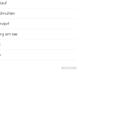
tauf
dmühlen
ndorf
erg am see
z
n
ANZEIGEN