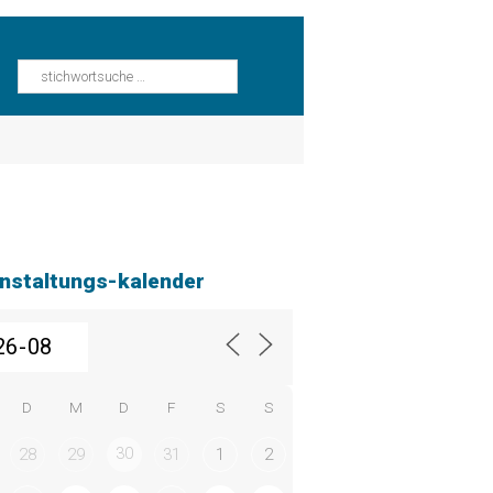
nstaltungs-kalender
D
M
D
F
S
S
30
28
29
31
1
2