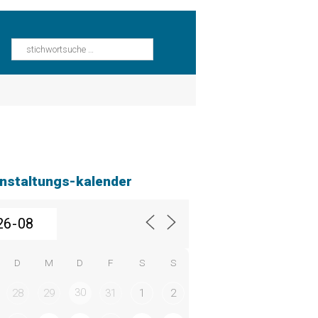
nstaltungs-kalender
D
M
D
F
S
S
30
28
29
31
1
2