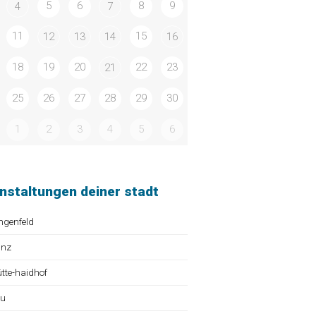
5
6
8
9
4
7
11
15
12
13
14
16
18
19
20
22
23
21
25
26
27
28
29
30
1
2
3
4
5
6
nstaltungen deiner stadt
ngenfeld
ünz
te-haidhof
au