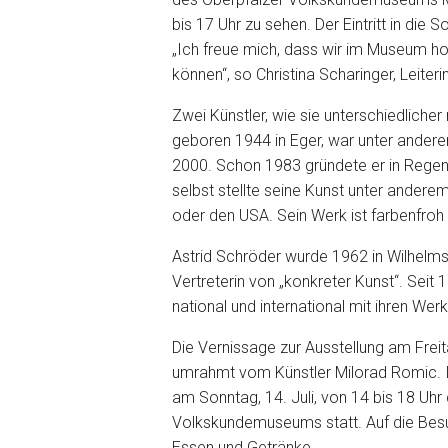
bis 17 Uhr zu sehen. Der Eintritt in die
„Ich freue mich, dass wir im Museum ho
können“, so Christina Scharinger, Leit
Zwei Künstler, wie sie unterschiedlicher 
geboren 1944 in Eger, war unter andere
2000. Schon 1983 gründete er in Regens
selbst stellte seine Kunst unter anderem
oder den USA. Sein Werk ist farbenfroh 
Astrid Schröder wurde 1962 in Wilhelms
Vertreterin von „konkreter Kunst“. Seit 
national und international mit ihren Wer
Die Vernissage zur Ausstellung am Freit
umrahmt vom Künstler Milorad Romic. 
am Sonntag, 14. Juli, von 14 bis 18 Uh
Volkskundemuseums statt. Auf die Besu
Essen und Getränke.