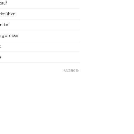
tauf
dmühlen
ndorf
erg am see
z
n
ANZEIGEN