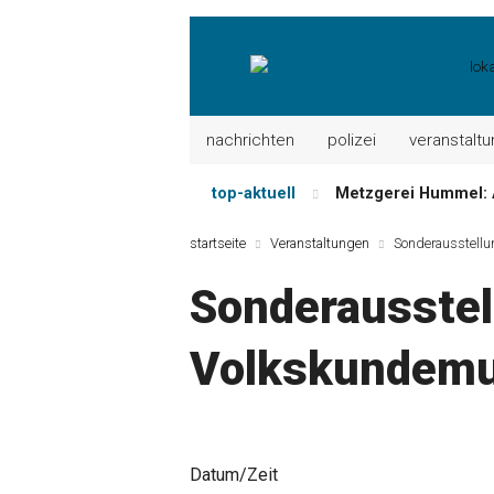
nachrichten
polizei
veranstalt
top-aktuell
Metzgerei Hummel: 
Mayerhof Schirndorf a
startseite
Veranstaltungen
Sonderausstell
Meindl Metzgerei: 
Sonderausstel
Der „deutsche Mich
Maxhütter Fischlade
Volkskundem
Nutzen Sie aktuelle
Datum/Zeit