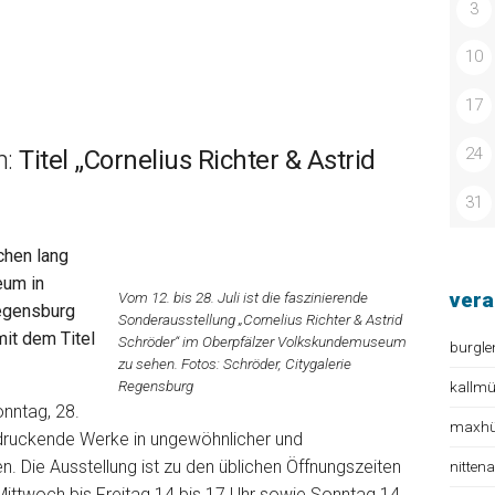
3
10
17
24
n:
Titel „Cornelius Richter & Astrid
31
hen lang
eum in
vera
Vom 12. bis 28. Juli ist die faszinierende
Regensburg
Sonderausstellung „Cornelius Richter & Astrid
it dem Titel
Schröder“ im Oberpfälzer Volkskundemuseum
burgle
zu sehen. Fotos: Schröder, Citygalerie
Regensburg
kallm
onntag, 28.
maxhüt
indruckende Werke in ungewöhnlicher und
 Die Ausstellung ist zu den üblichen Öffnungszeiten
nitten
ttwoch bis Freitag 14 bis 17 Uhr sowie Sonntag 14