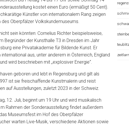
regens
 Sonderausstellung kostet einen Euro (ermäßigt 50 Cent).
schmi
chkarätige Künstler von internationalem Rang zeigen
erin des Oberpfälzer Volkskundemuseums.
schwa
nicht sein könnten: Cornelius Richter beispielsweise,
steinb
m Begründer der Kunsthalle T3 in Dresden im Jahr
teublit
burg eine Privatakademie für Bildende Kunst. Er
 international aus, unter anderem in Österreich, England
zeitlar
und wird beschrieben mit „explosiver Energie“.
haven geboren und lebt in Regensburg und gilt als
1997 ist sie freischaffende Kunstmalerin und reist
ken auf Ausstellungen, zuletzt 2023 in der Schweiz.
ag, 12. Juli, beginnt um 19 Uhr und wird musikalisch
Im Rahmen der Sonderausstellung findet außerdem
r das Museumsfest im Hof des Oberpfälzer
cher warten Live-Musik, verschiedene Aktionen sowie