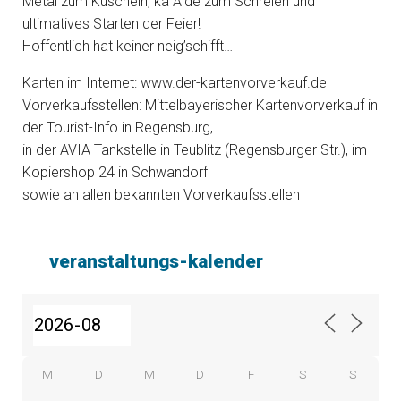
Metal zum Kuscheln, ka Alde zum Schreien und
ultimatives Starten der Feier!
Hoffentlich hat keiner neig’schifft…
Karten im Internet: www.der-kartenvorverkauf.de
Vorverkaufsstellen: Mittelbayerischer Kartenvorverkauf in
der Tourist-Info in Regensburg,
in der AVIA Tankstelle in Teublitz (Regensburger Str.), im
Kopiershop 24 in Schwandorf
sowie an allen bekannten Vorverkaufsstellen
veranstaltungs-kalender
M
D
M
D
F
S
S