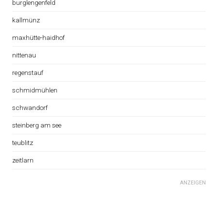
burglengenfeld
kallmünz
maxhütte-haidhof
nittenau
regenstauf
schmidmühlen
schwandorf
steinberg am see
teublitz
zeitlarn
ANZEIGEN