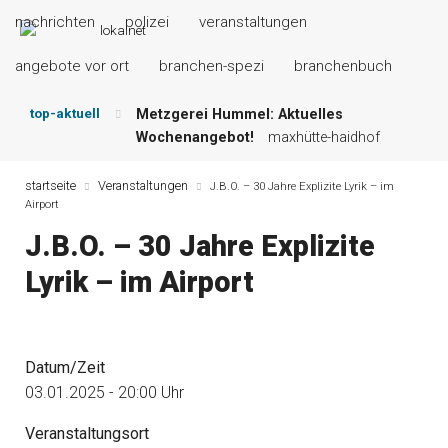
nachrichten
polizei
veranstaltungen
angebote vor ort
branchen-spezi
branchenbuch
top-aktuell
Metzgerei Hummel: Aktuelles
Wochenangebot!
maxhütte-haidhof
Mayerhof Schirndorf aktuell:
Grillspezialitäten u.v.m.!
kallmünz
startseite
Veranstaltungen
J.B.O. – 30 Jahre Explizite Lyrik – im
Airport
Meindl Metzgerei: Wochen-Speisekarte
und mehr …
burglengenfeld
J.B.O. – 30 Jahre Explizite
Der „deutsche Michel“ muss nun
Lyrik – im Airport
zahlen!
kommentare & serien &
leserbriefe
Maxhütter Fischladen: Unser aktuelles
Angebot …
maxhütte-haidhof
Datum/Zeit
Nutzen Sie aktuelle Angebote Ihrer
Region!
angebote vor ort | anzeige
03.01.2025 - 20:00 Uhr
Veranstaltungsort