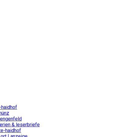
-haidhof
münz
lengenfeld
rien & leserbriefe
te-haidhof
ort | anzeige