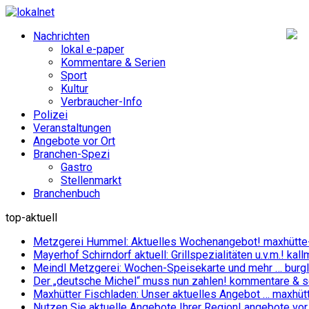
Nachrichten
lokal e-paper
Kommentare & Serien
Sport
Kultur
Verbraucher-Info
Polizei
Veranstaltungen
Angebote vor Ort
Branchen-Spezi
Gastro
Stellenmarkt
Branchenbuch
top-aktuell
Metzgerei Hummel: Aktuelles Wochenangebot!
maxhütte
Mayerhof Schirndorf aktuell: Grillspezialitäten u.v.m.!
kall
Meindl Metzgerei: Wochen-Speisekarte und mehr …
burg
Der „deutsche Michel“ muss nun zahlen!
kommentare & se
Maxhütter Fischladen: Unser aktuelles Angebot …
maxhüt
Nutzen Sie aktuelle Angebote Ihrer Region!
angebote vor 