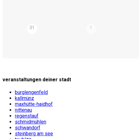
31
1
veranstaltungen deiner stadt
burglengenfeld
kallmünz
maxhütte-haidhof
nittenau
regenstauf
schmidmühlen
schwandorf
steinberg am see