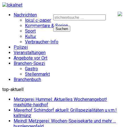
Suche
Nachrichten
nach:
e-paper
lokal e-paper
Kommentare & Serien
facebook
Sport
instagram
Kultur
Verbraucher-Info
Polizei
Veranstaltungen
Angebote vor Ort
Branchen-Spezi
Gastro
Stellenmarkt
Branchenbuch
top-aktuell
Metzgerei Hummel: Aktuelles Wochenangebot!
maxhütte-haidhof
Mayerhof Schirndorf aktuell: Grillspezialitäten u.v.m.!
kallmünz
Meindl Metzgerei: Wochen-Speisekarte und mehr …
burglengenfeld