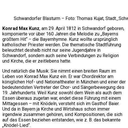
Schwandorfer Blasturm – Foto: Thomas Kujat, Stadt_Sch
Konrad Max Kunz
, am 29. April 1812 in Schwandorf geboren,
komponierte vor über 160 Jahren die Melodie zu „Bayerns
größtem Hit“ – die Bayernhymne. Kunz wollte ursprünglich
katholischer Priester werden. Die thematische Stadtführung
beleuchtet deshalb nicht nur seine Jugendjahre in
Schwandorf, sondern auch seine Verbindungen zu Religion
und Kirche, die er zeitlebens hatte.
Und natürlich die Musik: Sie nimmt einen breiten Raum im
Leben von Konrad Max Kunz ein. Er war Chordirektor am
königlichen Hof- und Nationaltheater in München und einer der
bedeutendsten Vertreter der Chor- und Sängerbewegung des
19. Jahrhunderts. Weil Kunz sowohl dem Wein als auch dem
Essen überaus zugetan war, endet diese Führung mit einem
Mittagessen – mit Knödeln, versteht sich im Gasthof Baier.
Und da in Bayern ja Kirche und Wirtshaus schon immer
irgendwie zusammen gehören, sind Kompositionen, die sich
auf das Essen beziehen entstanden, wie z. B. das bekannte
„Knödel-Lied“.