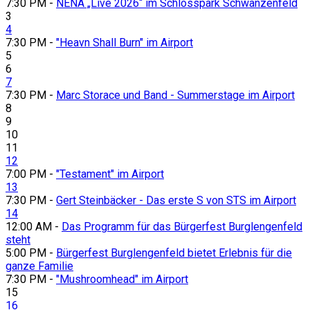
7:30 PM -
NENA „Live 2026“ im Schlosspark Schwanzenfeld
3
4
7:30 PM -
"Heavn Shall Burn" im Airport
5
6
7
7:30 PM -
Marc Storace und Band - Summerstage im Airport
8
9
10
11
12
7:00 PM -
"Testament" im Airport
13
7:30 PM -
Gert Steinbäcker - Das erste S von STS im Airport
14
12:00 AM -
Das Programm für das Bürgerfest Burglengenfeld
steht
5:00 PM -
Bürgerfest Burglengenfeld bietet Erlebnis für die
ganze Familie
7:30 PM -
"Mushroomhead" im Airport
15
16