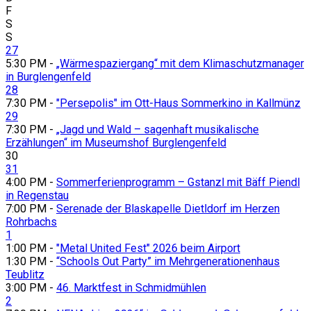
F
S
S
27
5:30 PM -
„Wärmespaziergang“ mit dem Klimaschutzmanager
in Burglengenfeld
28
7:30 PM -
"Persepolis" im Ott-Haus Sommerkino in Kallmünz
29
7:30 PM -
„Jagd und Wald – sagenhaft musikalische
Erzählungen“ im Museumshof Burglengenfeld
30
31
4:00 PM -
Sommerferienprogramm – Gstanzl mit Bäff Piendl
in Regenstau
7:00 PM -
Serenade der Blaskapelle Dietldorf im Herzen
Rohrbachs
1
1:00 PM -
"Metal United Fest" 2026 beim Airport
1:30 PM -
“Schools Out Party” im Mehrgenerationenhaus
Teublitz
3:00 PM -
46. Marktfest in Schmidmühlen
2