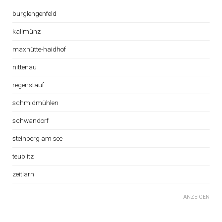
burglengenfeld
kallmünz
maxhütte-haidhof
nittenau
regenstauf
schmidmühlen
schwandorf
steinberg am see
teublitz
zeitlarn
ANZEIGEN