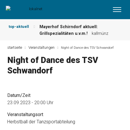
top-aktuell
Mayerhof Schirndorf aktuell:
Grillspezialitäten u.v.m.!
kallmünz
Meindl Metzgerei: Wochen-Speisekarte
und mehr …
burglengenfeld
startseite
Veranstaltungen
Night of Dance des TSV Schwandorf
Der „deutsche Michel“ muss nun
Night of Dance des TSV
zahlen!
kommentare & serien &
leserbriefe
Schwandorf
Maxhütter Fischladen: Unser aktuelles
Angebot …
maxhütte-haidhof
Nutzen Sie aktuelle Angebote Ihrer
Region!
angebote vor ort | anzeige
Datum/Zeit
Metzgerei Hummel: Aktuelles
23.09.2023 - 20:00 Uhr
Wochenangebot!
maxhütte-haidhof
Veranstaltungsort
Herbstball der Tanzsportabteilung